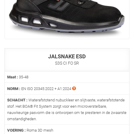
JALSNAKE ESD
S3S CI FO SR
Maat :
35-48
NORM :
EN ISO 20345:2022 + A1:2024
SCHACHT :
Waterafstotend nubuckleer en slijtvaste, waterafstotende
stof. Het BOA® Fit System zorgt voor een microverstelbare,
nauwkeurige pasvorm die is ontworpen om te presteren in de zwaarste
omstandigheden.
VOERING :
Roma 3D mesh