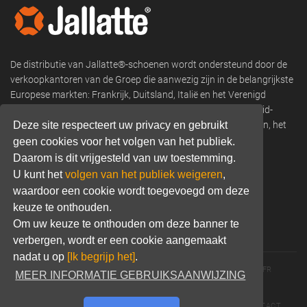
De distributie van Jallatte®-schoenen wordt ondersteund door de
verkoopkantoren van de Groep die aanwezig zijn in de belangrijkste
Europese markten: Frankrijk, Duitsland, Italië en het Verenigd
Koninkrijk, en verkoopnetwerken in Scandinavië, Oost- en Zuid-
Europa, Afrika, Franse overzeese departementen en gebieden, het
Deze site respecteert uw privacy en gebruikt
Midden-Oosten, Noord- en Zuid-Amerika, Azië en Oceanië.
geen cookies voor het volgen van het publiek.
Daarom is dit vrijgesteld van uw toestemming.
Phone:
+33 (0) 466 806 300
U kunt het
volgen van het publiek weigeren
,
Email:
commercial@jallatte.fr
waardoor een cookie wordt toegevoegd om deze
keuze te onthouden.
Website:
www.jallatte.fr
Om uw keuze te onthouden om deze banner te
verbergen, wordt er een cookie aangemaakt
nadat u op
[Ik begrijp het]
.
© 2026 JALLATTE - ALL RIGHTS RESERVED
WWW.JALLATTE.FR
MEER INFORMATIE GEBRUIKSAANWIJZING
ÉGALITÉ SALARIALE
MENTIONS LÉGALES
POLITIQUE DE CONFIDENTIALITÉ
COOKIES
CGU
CONTACT