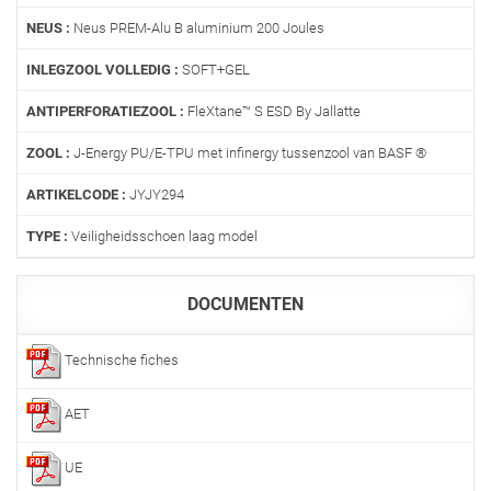
NEUS :
Neus PREM-Alu B aluminium 200 Joules
INLEGZOOL VOLLEDIG :
SOFT+GEL
ANTIPERFORATIEZOOL :
FleXtane™ S ESD By Jallatte
ZOOL :
J-Energy PU/E-TPU met infinergy tussenzool van BASF ®
ARTIKELCODE :
JYJY294
TYPE :
Veiligheidsschoen laag model
DOCUMENTEN
Technische fiches
AET
UE