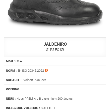
JALDENIRO
S1PS FO SR
Maat :
38-48
NORM :
EN ISO 20345:2022
SCHACHT :
Volnerf PUR leer
VOERING :
NEUS :
Neus PREM-Alu B aluminium 200 Joules
INLEGZOOL VOLLEDIG :
SOFT+GEL