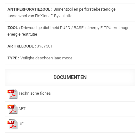
ANTIPERFORATIEZOOL :
Binnenzool en perforatiebestendige
tussenzool van FleXtane™ By Jallatte
ZOOL :
Drievoudige dichtheid PU2D / BASF Infinergy E-TPU met hoge
energie restitutie
ARTIKELCODE :
JYJY501
TYPE :
Veiligheidsschoen laag model
DOCUMENTEN
Technische fiches
AET
UE