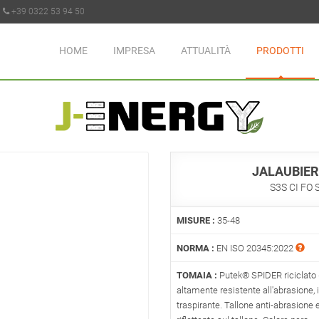
+39 0322 53 94 50
HOME
IMPRESA
ATTUALITÀ
PRODOTTI
JALAUBIER
S3S CI FO 
MISURE :
35-48
NORMA :
EN ISO 20345:2022
TOMAIA :
Putek® SPIDER riciclato (
altamente resistente all'abrasione, 
traspirante. Tallone anti-abrasione e