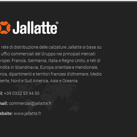
 rete di distribuzione delle calzature Jallatte si basa su
i uffici commerciali del Gruppo nei principali mercati
ropei: Francia, Germania, Italia e Regno Unito, e reti di
ndita in Scandinavia, Europa orientale e meridionale,
rica, dipartimenti e territori francesi d'oltremare, Medio
iente, Nord e Sud America, Asia e Oceania.
l:
+39 0322 53 94 50
ail:
commercial@jallatte.fr
bsite:
www.jallatte.fr