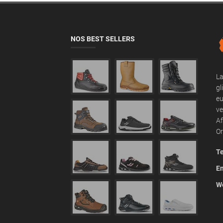
NOS BEST SELLERS
La
gl
eu
ve
Af
Or
Te
Em
We