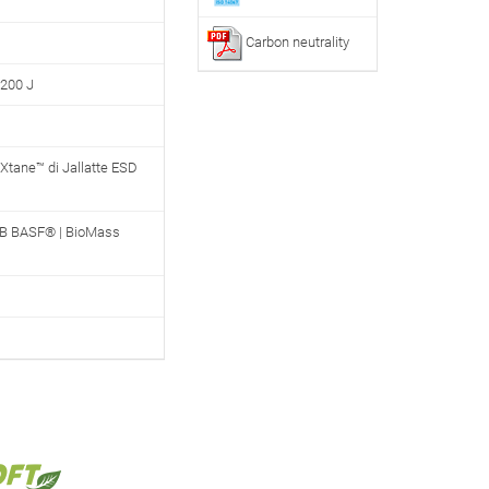
Carbon neutrality
200 J
Xtane™ di Jallatte ESD
B BASF® | BioMass