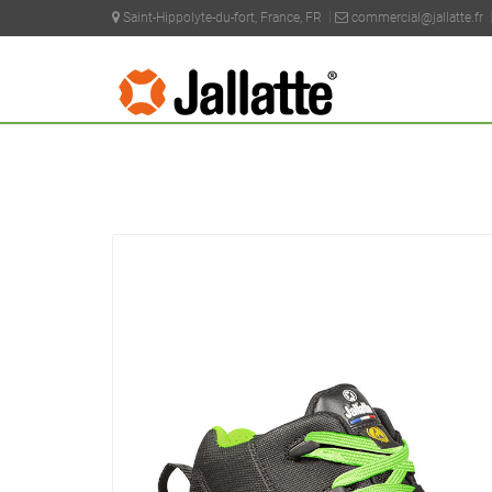
Saint-Hippolyte-du-fort, France, FR
commercial@jallatte.fr
PRODOTTI >
COLLEZIONI >
J-ENERGY