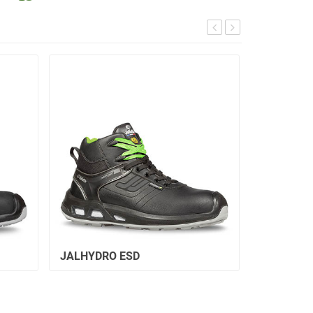
JALHYDRO ESD
JALRIVER