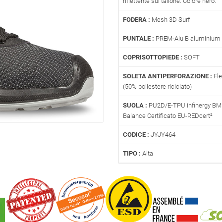
riflettente sul tallone. Colore nero.
FODERA :
Mesh 3D Surf
PUNTALE :
PREM-Alu B aluminium 
COPRISOTTOPIEDE :
SOFT
SOLETA ANTIPERFORAZIONE :
Fle
(50% poliestere riciclato)
SUOLA :
PU2D/E-TPU infinergy BM
Balance Certificato EU-REDcert²
CODICE :
JYJY464
TIPO :
Alta