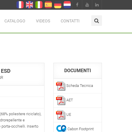
CATALOGO
VIDEOS
CONTATTI
 ESD
DOCUMENTI
SR
Scheda Tecnica
AET
68% poliestere riciclato),
UE
idrorepellente e
 porta-occhielli. Inserto
Cabon Footprint