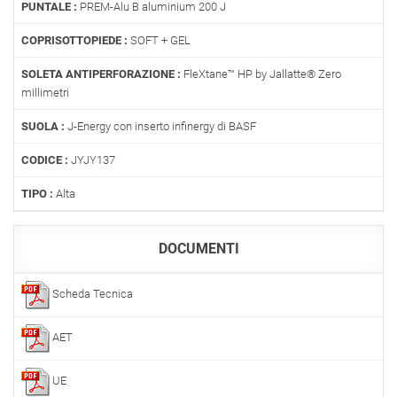
PUNTALE :
PREM-Alu B aluminium 200 J
COPRISOTTOPIEDE :
SOFT + GEL
SOLETA ANTIPERFORAZIONE :
FleXtane™ HP by Jallatte® Zero
millimetri
SUOLA :
J-Energy con inserto infinergy di BASF
CODICE :
JYJY137
TIPO :
Alta
DOCUMENTI
Scheda Tecnica
AET
UE