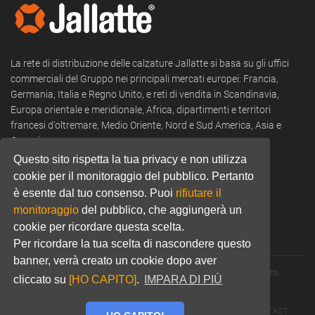
La rete di distribuzione delle calzature Jallatte si basa su gli uffici
commerciali del Gruppo nei principali mercati europei: Francia,
Germania, Italia e Regno Unito, e reti di vendita in Scandinavia,
Europa orientale e meridionale, Africa, dipartimenti e territori
francesi d'oltremare, Medio Oriente, Nord e Sud America, Asia e
Oceania.
Questo sito rispetta la tua privacy e non utilizza
Tel:
+39 0322 53 94 50
cookie per il monitoraggio del pubblico. Pertanto
è esente dal tuo consenso. Puoi
rifiutare il
Email:
commercial@jallatte.fr
monitoraggio
del pubblico, che aggiungerà un
Website:
www.jallatte.fr
cookie per ricordare questa scelta.
Per ricordare la tua scelta di nascondere questo
banner, verrà creato un cookie dopo aver
© 2026 JALLATTE - ALL RIGHTS RESERVED
WWW.JALLATTE.FR
cliccato su
[HO CAPITO]
.
IMPARA DI PIÙ
ÉGALITÉ SALARIALE
MENTIONS LÉGALES
POLITIQUE DE CONFIDENTIALITÉ
COOKIES
CGU
CONTACT