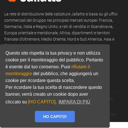
La rete di distribuzione delle calzature Jallatte si basa su gli uffici
commerciali del Gruppo nei principali mercati europei: Francia,
Germania, Italia e Regno Unito, e reti di vendita in Scandinavia,
Europa orientale e meridionale, Africa, dipartimenti e territori
francesi d'oltremare, Medio Oriente, Nord e Sud America, Asia e
Oceania.
Questo sito rispetta la tua privacy e non utilizza
Tel:
+39 0322 53 94 50
cookie per il monitoraggio del pubblico. Pertanto
Email:
commercial@jallatte.fr
è esente dal tuo consenso. Puoi
rifiutare il
monitoraggio
del pubblico, che aggiungerà un
Website:
www.jallatte.fr
cookie per ricordare questa scelta.
Per ricordare la tua scelta di nascondere questo
banner, verrà creato un cookie dopo aver
© 2026 JALLATTE - ALL RIGHTS RESERVED
WWW.JALLATTE.FR
cliccato su
[HO CAPITO]
.
IMPARA DI PIÙ
ÉGALITÉ SALARIALE
MENTIONS LÉGALES
POLITIQUE DE CONFIDENTIALITÉ
COOKIES
CGU
CONTACT
HO CAPITO!