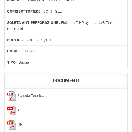
PUNTALE :
Springtane B 200J polimerico
COPRISOTTOPIEDE :
SOFT+GEL
SOLETA ANTIPERFORAZIONE :
FleXtane™ HP by Jallatte® Zero
millimetri
SUOLA :
J-NUDE 2 PU/PU
CODICE :
00JNI03
TIPO :
Bassa
DOCUMENTI
Scheda Tecnica
AET
UE