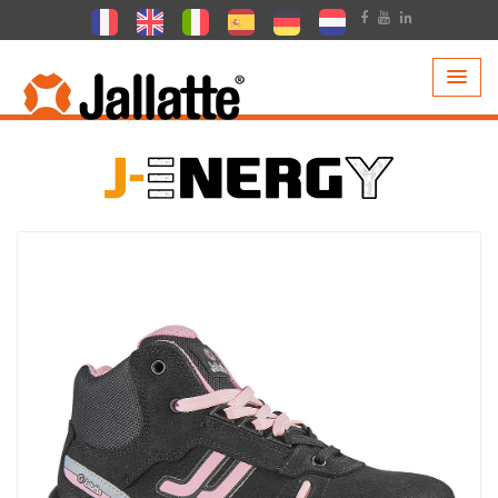
PRODUCTOS >
COLECCIONES >
J-ENERGY