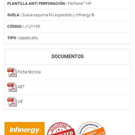
PLANTILLA ANTI PERFORACIÓN :
FleXtane™ HP
SUELA :
Suave espuma PU expandido y Infinergy ®
CÓDIGO :
JYJY109
TIPO :
zapato alto
DOCUMENTOS
Ficha técnica
AET
UE