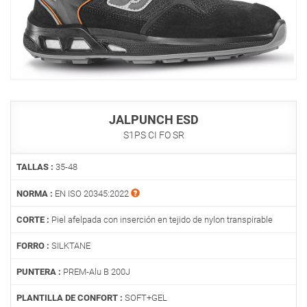
JALPUNCH ESD
S1PS CI FO SR
TALLAS :
35-48
NORMA :
EN ISO 20345:2022
CORTE :
Piel afelpada con inserción en tejido de nylon transpirable
FORRO :
SILKTANE
PUNTERA :
PREM-Alu B 200J
PLANTILLA DE CONFORT :
SOFT+GEL