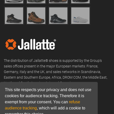
The distribution of Jallatte® shoes is supported by the Group's
sales offices present in the major European markets: France,
Germany, Italy and the UK, and sales networks in Scandinavia,
Eastern and Southern Europe, Africa, DROM COM, the Middle East,
North and South America, Asia and Oceania.
This site respects your privacy and does not use
Phone:
+33 (0) 466 806 300
cookies for audience tracking. Therefore it is
exempt from your consent. You can
refuse
Email:
commercial@jallatte.fr
audience tracking
, which will add a cookie to
Website:
www.jallatte.fr