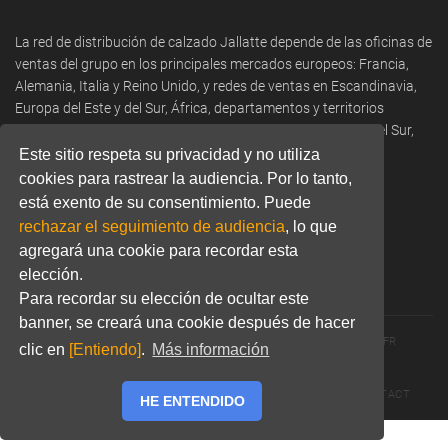
La red de distribución de calzado Jallatte depende de las oficinas de
ventas del grupo en los principales mercados europeos: Francia,
Alemania, Italia y Reino Unido, y redes de ventas en Escandinavia,
Europa del Este y del Sur, África, departamentos y territorios
franceses de ultramar, Oriente Medio, América del Norte y del Sur,
Asia y Oceanía.
Este sitio respeta su privacidad y no utiliza
cookies para rastrear la audiencia. Por lo tanto,
Phone:
+33 466 806 300
está exento de su consentimiento. Puede
rechazar el seguimiento de audiencia
, lo que
Email:
commercial@jallatte.fr
agregará una cookie para recordar esta
Website:
www.jallatte.fr
elección.
Para recordar su elección de ocultar este
banner, se creará una cookie después de hacer
© 2026 JALLATTE - ALL RIGHTS RESERVED
WWW.JALLATTE.FR
clic en
[Entiendo]
.
Más información
ÉGALITÉ SALARIALE
MENTIONS LÉGALES
POLITIQUE DE CONFIDENTIALITÉ
COOKIES
CGU
CONTACT
HE ENTENDIDO