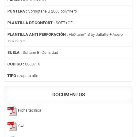
PUNTERA :
Springtane B 200J polymero
PLANTILLA DE CONFORT :
SOFT+GEL
PLANTILLA ANTI PERFORACIÓN :
FleXtane™ S by Jallatte + Acero
inoxidable
SUELA :
Softane Bi-Densidad
CÓDIGO :
00J0716
TIPO :
zapato alto
DOCUMENTOS
Ficha técnica
AET