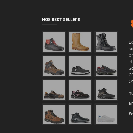
NOS BEST SELLERS
Le
su
pr
et
Sc
CO
Oc
Te
Em
We