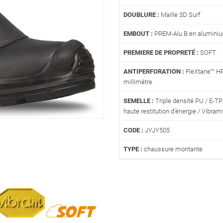
DOUBLURE :
Maille 3D Surf
EMBOUT :
PREM-Alu B en aluminiu
PREMIERE DE PROPRETÉ :
SOFT
ANTIPERFORATION :
FleXtane™ HP
millimètre
SEMELLE :
Triple densité PU / E-TP
haute restitution d’énergie / Vibra
CODE :
JYJY505
TYPE :
chaussure montante