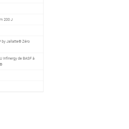
m 200 J
 by Jallatte® Zéro
U Infinergy de BASF à
m®