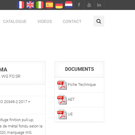
CATALOGUE
VIDEOS
CONTACT
SMA
DOCUMENTS
G WG FO SR
Fiche Technique
AET
SO 20349-2:2017 +
UE
fuge finition pull-up,
ns de métal fondu selon la
2020, marquage WG.