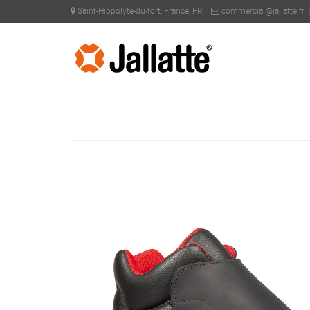
Saint-Hippolyte-du-fort, France, FR
commercial@jallatte.fr
PRODUITS >
COLLECTIONS >
SPECIALS