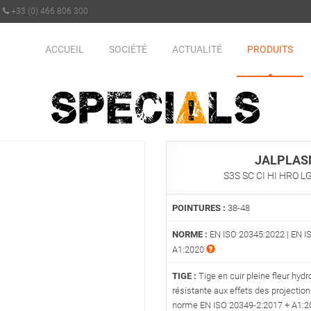
+33 (0) 466 806 300
ACCUEIL
SOCIÉTÉ
ACTUALITÉ
PRODUITS
JALPLA
S3S SC CI HI HRO L
POINTURES :
38-48
NORME :
EN ISO 20345:2022 | EN I
A1:2020
TIGE :
Tige en cuir pleine fleur hydro
résistante aux effets des projectio
norme EN ISO 20349-2:2017 + A1: