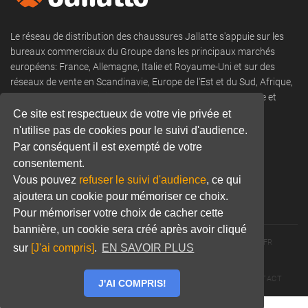
Le réseau de distribution des chaussures Jallatte s'appuie sur les
bureaux commerciaux du Groupe dans les principaux marchés
européens: France, Allemagne, Italie et Royaume-Uni et sur des
réseaux de vente en Scandinavie, Europe de l'Est et du Sud, Afrique,
DROM COM, Moyen-Orient, Amérique du Nord et du Sud, Asie et
Océanie.
Ce site est respectueux de votre vie privée et
n'utilise pas de cookies pour le suivi d'audience.
Tel:
+33 (0) 466 806 300
Par conséquent il est exempté de votre
consentement.
Email:
commercial@jallatte.fr
Vous pouvez
refuser le suivi d'audience
, ce qui
Website:
www.jallatte.fr
ajoutera un cookie pour mémoriser ce choix.
Pour mémoriser votre choix de cacher cette
bannière, un cookie sera créé après avoir cliqué
© 2026 JALLATTE - ALL RIGHTS RESERVED
WWW.JALLATTE.FR
sur
[J'ai compris]
.
EN SAVOIR PLUS
ÉGALITÉ SALARIALE
MENTIONS LÉGALES
POLITIQUE DE CONFIDENTIALITÉ
COOKIES
CGU
CONTACT
J'AI COMPRIS!