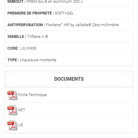
EMBOUT :
PREM-Alu B en aluminium 200 J
PREMIERE DE PROPRETÉ :
SOFT+GEL
ANTIPERFORATION :
Flextane™ HP by Jallatte® Zéro millimètre
SEMELLE :
Triftane X ®
CODE :
JXJX906
TYPE :
chaussure montante
DOCUMENTS
Fiche Technique
AET
UE