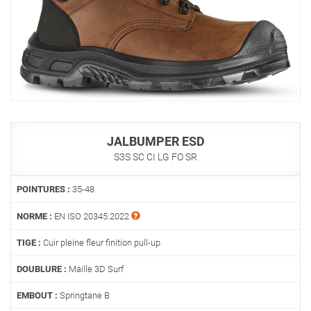
JALBUMPER ESD
S3S SC CI LG FO SR
POINTURES :
35-48
NORME :
EN ISO 20345:2022
TIGE :
Cuir pleine fleur finition pull-up
DOUBLURE :
Maille 3D Surf
EMBOUT :
Springtane B