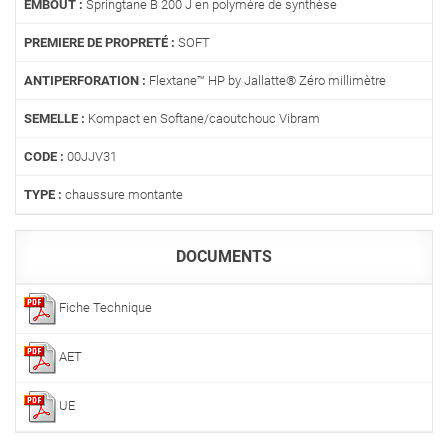
EMBOUT :
Springtane B 200 J en polymère de synthèse
PREMIERE DE PROPRETÉ :
SOFT
ANTIPERFORATION :
Flextane™ HP by Jallatte® Zéro millimètre
SEMELLE :
Kompact en Softane/caoutchouc Vibram
CODE :
00JJV31
TYPE :
chaussure montante
DOCUMENTS
Fiche Technique
AET
UE